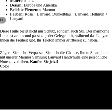
Material:
TPU
Design:
Europa und Amerika
Beliebte Elemente:
Marmor
Farben:
Rosa + Lanyard, Dunkelblau + Lanyard, Hellgrün +
Lanyard
11
Diese Hülle bietet nicht nur Schutz, sondern auch Stil. Der marmorne
Look ist zeitlos und passt zu jeder Gelegenheit, während das Lanyard
Ihnen die Freiheit gibt, Ihr Telefon immer griffbereit zu haben.
Zögern Sie nicht! Verpassen Sie nicht die Chance, Ihrem Smartphone
mit unserer Marmor Samsung Lanyard Handyhülle eine persönliche
Note zu verleihen.
Kaufen Sie jetzt!
Color
Dark blue
Light green
Pink