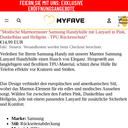
FEIERN SIE MIT UNS: EXKLUSIVE
ERÖFFNUNGSANGEBOTE
Artikel 
Warenko
insgesa
0
"Modische Marmormuster Samsung Handyhülle mit Lanyard in Pink,
Dunkelblau und Hellgrün - TPU Rückenschutz"
€14,99 EUR
Inkl. Steuern. Versandkosten werden beim Checkout berechnet.
Verleihen Sie Ihrem Samsung-Handy mit unserer Marmor Samsung
Lanyard Handyhülle einen Hauch von Eleganz. Hergestellt aus
langlebigem und flexiblem TPU-Material, schützt diese Hülle Ihr
Telefon effektiv vor Kratzern und Stößen.
Das Design verbindet den europäischen und amerikanischen Stil,
wobei das Marmor-Element für ein edles und modisches Aussehen
sorgt. Wählen Sie zwischen den Farben Pink, Dunkelblau und
Hellgrün, jede mit einem passenden Lanyard für zusätzliche Sicherheit
und Komfort.
Marke:
Samsung
Stil:
Rückseitenabdeckung